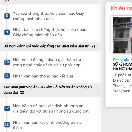
Nhận bản sao chứng thực hộ chiếu hoặc
9
Giấy chứng minh nhân dân
Đề nghị đánh giá việc đáp ứng các điều kiện đầu tư
(2)
Nộp hồ sơ đề nghị đánh giá, thẩm tra
Đơn vị giải quyết
10
công nghệ hoặc đánh giá sự phù hợp
SỞ KẾ HOẠCH VÀ Đ
HÀ NỘI (HAPI)
Nhận văn bản thông báo kết quả
16 phố Cát Linh, q
11
Điện thoại: +84 43
sokhdt
Thư điện tử:
Xác định phương án địa điểm đối với dự án không sử
http://
Trang web:
dụng đất
(2)
Nộp hồ sơ đề nghị xác định phương án
12
địa điểm đối với dự án không sử dụng đất
Nhận văn bản xác định phương án địa
13
điểm
Ký biên bản ghi nhớ thuê văn phòng hoặc nhà xưởng
(1)
Ký biên bản ghi nhớ thuê văn phòng
14
Đề nghị cấp Giấy chứng nhận đầu tư
(2)