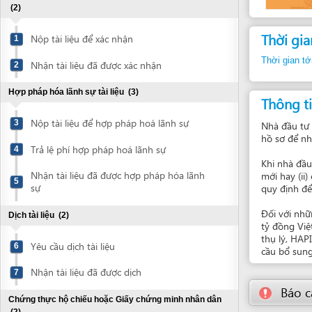
Thời gian thự
Nộp tài liệu để xác nhận
1
Thời gian tới bước t
Nhận tài liệu đã được xác nhận
2
Hợp pháp hóa lãnh sự tài liệu
(3)
Thông tin bổ
Nộp tài liệu để hợp pháp hoá lãnh sự
3
Nhà đầu tư được đề
hồ sơ để nhận trả l
Trả lệ phí hợp pháp hoá lãnh sự
4
Khi nhà đầu tư nộp 
Nhận tài liệu đã được hợp pháp hóa lãnh
mới hay (ii) chỉ rõ
5
sự
quy định để cấp Gi
Đối với những dự 
Dịch tài liệu
(2)
tỷ đồng Việt Nam t
thụ lý, HAPI sẽ xe
Yêu cầu dịch tài liệu
6
cầu bổ sung hồ sơ 
Nhận tài liệu đã được dịch
7
Báo cáo về
Chứng thực hộ chiếu hoặc Giấy chứng minh nhân dân
(2)
Khiếu nại: Sở
Yêu cầu chứng thực hộ chiếu hoặc Giấy
8
chứng minh nhân dân