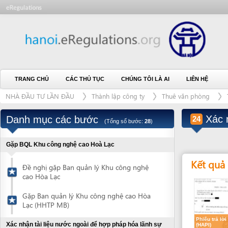
TRANG CHỦ
CÁC THỦ TỤC
CHÚNG TÔI LÀ AI
LIÊN HỆ
NHÀ ĐẦU TƯ LẦN ĐẦU
Thành lập công ty
Thuê văn phòng
Tại Khu
Xác nhận 
Danh mục các bước
24
(Tổng số bước:
28
)
Gặp BQL Khu công nghệ cao Hoà Lạc
Kết quả dự k
Đề nghị gặp Ban quản lý Khu công nghệ
cao Hòa Lạc
Gặp Ban quản lý Khu công nghệ cao Hòa
Lạc (HHTP MB)
Phiếu trả lời
Xác nhận tài liệu nước ngoài để hợp pháp hóa lãnh sự
(HAPI)
(2)