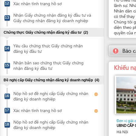
Yêu cầu chứng thực Giấy chứng nhận
14
Báo cáo về
đăng ký đầu tư
Nhận bản sao chứng thực Giấy chứng
Khiếu nại: U
15
nhận đăng ký đầu tư
Đề nghị cấp Giấy chứng nhận đăng ký doanh nghiệp
(4)
Nộp hồ sơ đề nghị cấp Giấy chứng nhận
16
đăng ký doanh nghiệp
Xác nhận tình trạng hồ sơ
17
Đơn vị giải quyết
Nộp hồ sơ đề nghị cấp Giấy chứng nhận
18
UBND CẤP QUẬN/
đăng ký doanh nghiệp
Hà Nội
Nhận Giấy chứng nhận đăng ký doanh
19
nghiệp
Khắc dấu và thông báo mẫu con dấu
(2)
Khắc dấu
20
Thông báo mẫu con dấu
21